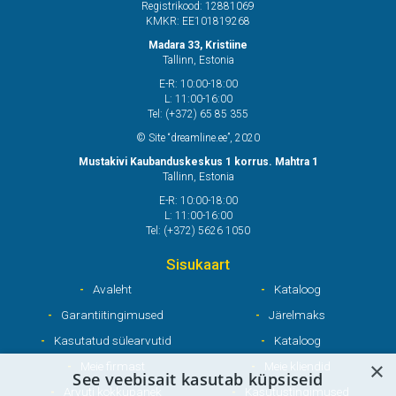
Registrikood: 12881069
KMKR: EE101819268
Madara 33, Kristiine
Tallinn, Estonia
E-R: 10:00-18:00
L: 11:00-16:00
Tel: (+372) 65 85 355
© Site “dreamline.ee”, 2020
Mustakivi Kaubanduskeskus 1 korrus. Mahtra 1
Tallinn, Estonia
E-R: 10:00-18:00
L: 11:00-16:00
Tel: (+372) 5626 1050
Sisukaart
Avaleht
Kataloog
Garantiitingimused
Järelmaks
Kasutatud sülearvutid
Kataloog
×
Meie firmast
Meie kliendid
See veebisait kasutab küpsiseid
Arvuti kokkupanek
Kasutustingimused