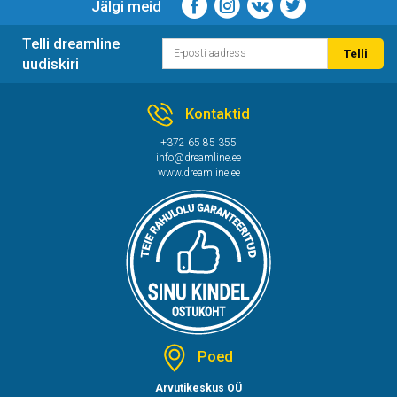
Jälgi meid
Telli dreamline
Telli
uudiskiri
Kontaktid
+372 65 85 355
info@dreamline.ee
www.dreamline.ee
Poed
Arvutikeskus OÜ