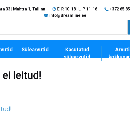
a 33 | Mahtra 1, Tallinn
E-R 10-18 | L-P 11-16
+372 65 85
info@dreamline.ee
vutid
Sülearvutid
Kasutatud
Arvuti
sülearvutid
kokkupa
ei leitud!
itud!