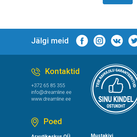
Jälgi meid
Kontaktid
+372 65 85 355
info@dreamline.ee
www.dreamline.ee
Poed
Mustakivi
Arvutikeskus OÜ