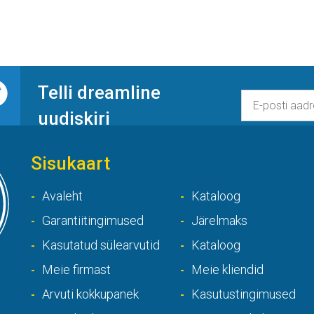
Telli dreamline
uudiskiri
Sisukaart
Avaleht
Kataloog
Garantiitingimused
Järelmaks
Kasutatud sülearvutid
Kataloog
Meie firmast
Meie kliendid
Arvuti kokkupanek
Kasutustingimused