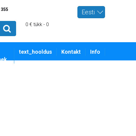
 355
Eesti
0 € tükk - 0
text_hooldus
Kontakt
Info
nek