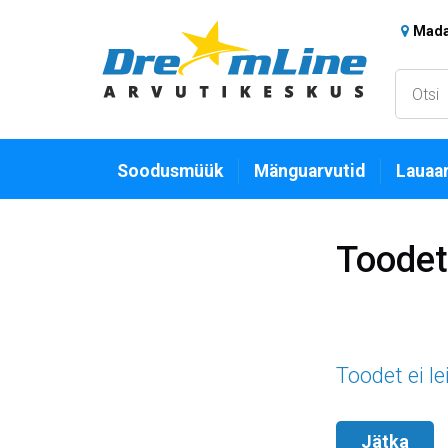
Madar
Soodusmüük
Mänguarvutid
Lauaar
Toodet 
Toodet ei le
Jätka