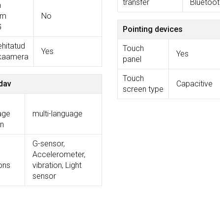
transfer
Bluetoot
n
em
No
G
Pointing devices
ehitatud
Touch
Yes
Yes
kaamera
panel
Touch
dav
Capacitive
screen type
age
multi-language
on
G-sensor,
Accelerometer,
ons
vibration, Light
sensor