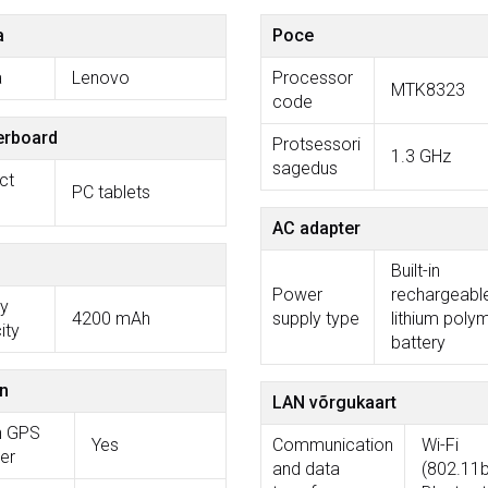
a
Poce
a
Lenovo
Processor
MTK8323
code
erboard
Protsessori
1.3 GHz
sagedus
ct
PC tablets
AC adapter
Built-in
Power
rechargeabl
ry
4200 mAh
supply type
lithium poly
ity
battery
in
LAN võrgukaart
in GPS
Yes
Communication
Wi-Fi
er
and data
(802.11b