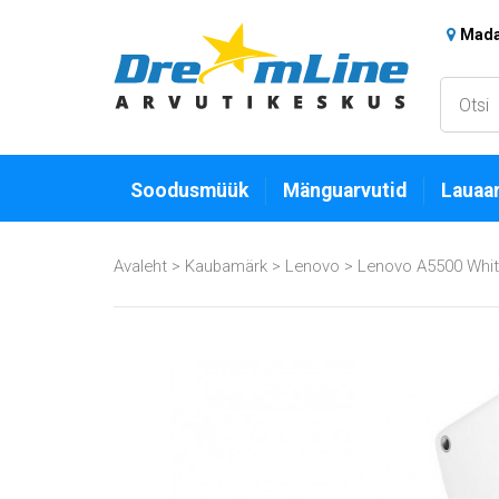
Madar
Soodusmüük
Mänguarvutid
Lauaar
Avaleht
>
Kaubamärk
>
Lenovo
>
Lenovo A5500 White