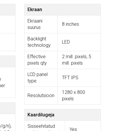
Ekraan
Ekraani
8 inches
suurus
Backlight
LED
technology
Effective
2 mill. pixels, 5
pixels qty
mill. pixels
LCD panel
TFT IPS
e
type
mer
1280 x 800
Resolutsioon
pixels
Kaardilugeja
/g/n),
Sisseehitatud
Yes