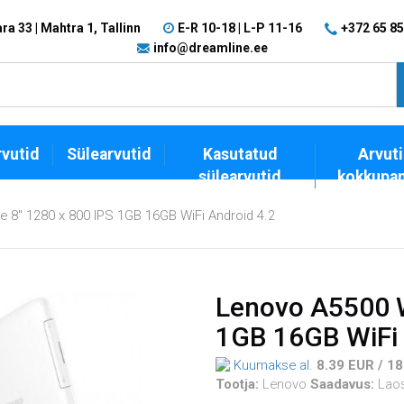
a 33 | Mahtra 1, Tallinn
E-R 10-18 | L-P 11-16
+372 65 85
info@dreamline.ee
vutid
Sülearvutid
Kasutatud
Arvuti
sülearvutid
kokkupa
 8'' 1280 x 800 IPS 1GB 16GB WiFi Android 4.2
Lenovo A5500 W
1GB 16GB WiFi 
Kuumakse al.
8.39 EUR / 18
Tootja:
Lenovo
Saadavus:
Lao