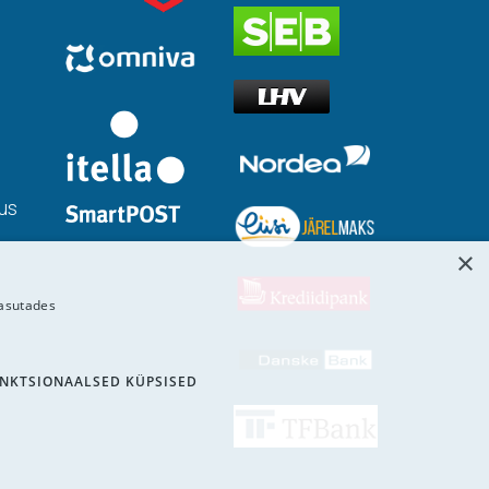
us
×
kasutades
NKTSIONAALSED KÜPSISED