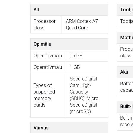
All
Tootj
Processor
ARM Cortex-A7
Tootj
class
Quad Core
Moth
Op.mälu
Produ
Operatiivmälu
16 GB
class
Operatiivmälu
1 GB
Aku
SecureDigital
Batte
Types of
Card High-
capac
supported
Capacity
memory
(SDHC), Micro
cards
SecureDigital
Built-
(microSD)
Built-
receiv
Värvus