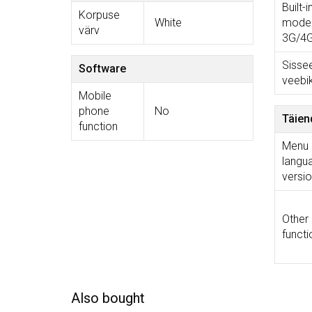
Built-i
Korpuse
White
mod
värv
3G/4
Sisse
Software
veebi
Mobile
phone
No
Täien
function
Menu
langu
versi
Other
functi
Also bought