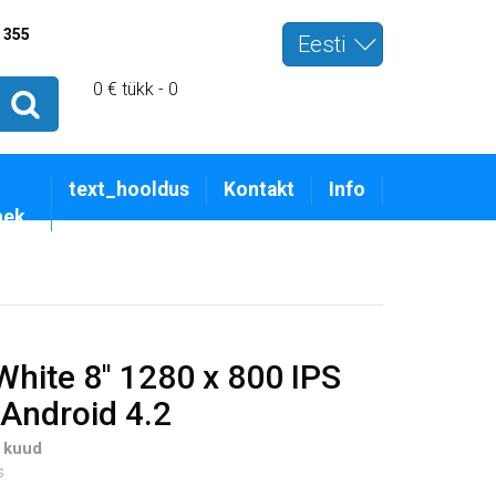
 355
Eesti
0 € tükk - 0
text_hooldus
Kontakt
Info
nek
hite 8'' 1280 x 800 IPS
Android 4.2
 kuud
s