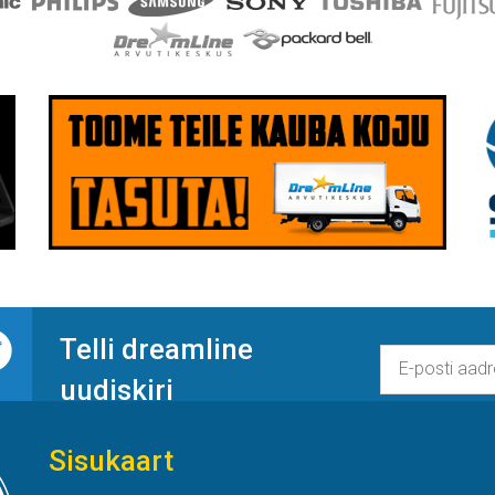
Telli dreamline
uudiskiri
Sisukaart