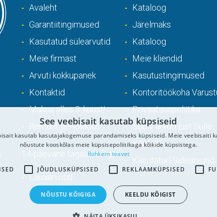
Avaleht
Kataloog
Garantiitingimused
Järelmaks
Kasutatud sülearvutid
Kataloog
Meie firmast
Meie kliendid
Arvuti kokkupanek
Kasutustingimused
Kontaktid
Kontoritöökoha Varust
Maksa alles 3. kuust!
Privaatsuspoliitika
See veebisait kasutab küpsiseid
Remont ja Hooldus
Sobiv arvuti just Sulle
isait kasutab kasutajakogemuse parandamiseks küpsiseid. Meie veebisaiti 
Kontakt
nõustute kooskõlas meie küpsisepoliitikaga kõikide küpsistega.
14-päevane tagastusõigus
Rohkem teavet
0
Kasutatud Sülearvutid
ISED
JÕUDLUSKÜPSISED
REKLAAMKÜPSISED
FU
Lauaarvutid
NÕUSTU KÕIGIGA
KEELDU KÕIGIST
NÄITA ÜKSIKASJU