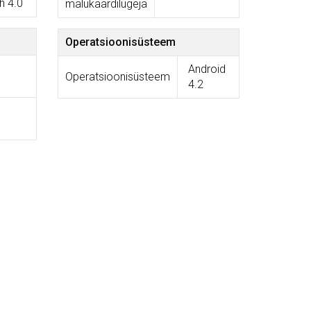
h 4.0
mälukaardilugeja
Operatsioonisüsteem
Android
Operatsioonisüsteem
4.2