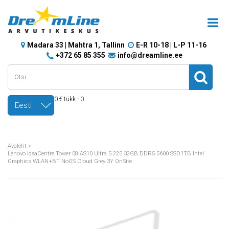
Madara 33 | Mahtra 1, Tallinn
E-R 10-18 | L-P 11-16
+372 65 85 355
info@dreamline.ee
0 € tükk - 0
Eesti
Avaleht
>
Lenovo IdeaCentre Tower 08IAS10 Ultra 5 225 32GB DDR5 5600 SSD1TB Intel
Graphics WLAN+BT NoOS Cloud Grey 3Y OnSite