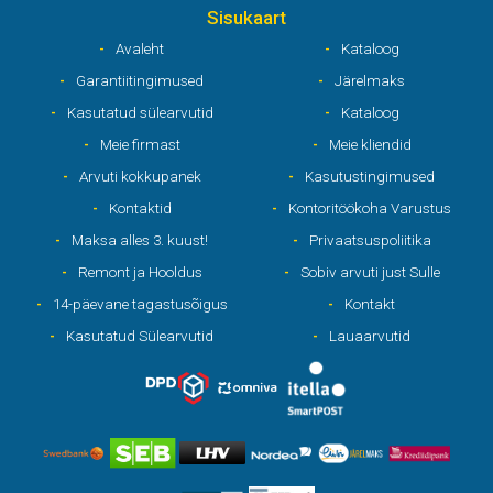
Sisukaart
Avaleht
Kataloog
Garantiitingimused
Järelmaks
Kasutatud sülearvutid
Kataloog
Meie firmast
Meie kliendid
Arvuti kokkupanek
Kasutustingimused
Kontaktid
Kontoritöökoha Varustus
Maksa alles 3. kuust!
Privaatsuspoliitika
Remont ja Hooldus
Sobiv arvuti just Sulle
14-päevane tagastusõigus
Kontakt
Kasutatud Sülearvutid
Lauaarvutid