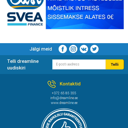
Jälgi meid
Telli dreamline
Telli
uudiskiri
Kontaktid
+372 65 85 355
info@dreamline.ee
www.dreamline.ee