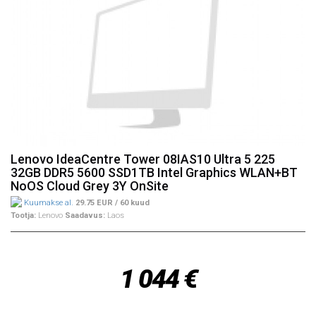
Lenovo IdeaCentre Tower 08IAS10 Ultra 5 225
32GB DDR5 5600 SSD1TB Intel Graphics WLAN+BT
NoOS Cloud Grey 3Y OnSite
Kuumakse al.
29.75 EUR / 60 kuud
Tootja:
Lenovo
Saadavus:
Laos
1 044 €