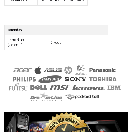
Lisa tarkvara
MS Office 2010 + Antivirus
Täiendav
Erimärkused
6 kuud
(Garantii)