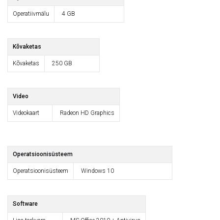
Operatiivmälu
4 GB
Kõvaketas
Kõvaketas
250 GB
Video
Videokaart
Radeon HD Graphics
Operatsioonisüsteem
Operatsioonisüsteem
Windows 10
Software