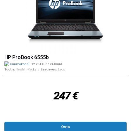
HP ProBook 6555b
Kuumakse al.
12.26 EUR / 24 kuud
Tootja:
Hewlett-Packard
Saadavus:
Laos
247 €