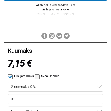
Allahindlus veel saadaval. Ärä
jää hiljaks, osta kohe!
TUNDI
MINUTI
SEKUNDI
:
:
Kuumaks
7,15 €
Liisi järelmaks
Svea Finance
Sissemaks: 0 %