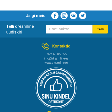
Jälgi meid
Telli dreamline
Telli
uudiskiri
Kontaktid
+372 65 85 355
info@dreamline.ee
www.dreamline.ee