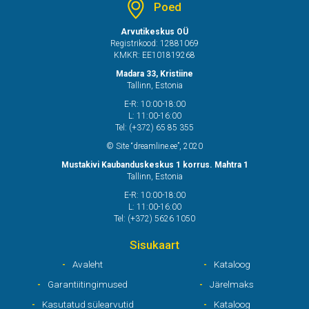
Poed
Arvutikeskus OÜ
Registrikood: 12881069
KMKR: EE101819268
Madara 33, Kristiine
Tallinn, Estonia
E-R: 10:00-18:00
L: 11:00-16:00
Tel: (+372) 65 85 355
© Site “dreamline.ee”, 2020
Mustakivi Kaubanduskeskus 1 korrus. Mahtra 1
Tallinn, Estonia
E-R: 10:00-18:00
L: 11:00-16:00
Tel: (+372) 5626 1050
Sisukaart
Avaleht
Kataloog
Garantiitingimused
Järelmaks
Kasutatud sülearvutid
Kataloog