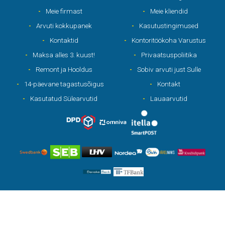
Meie firmast
Meie kliendid
Arvuti kokkupanek
Kasutustingimused
Kontaktid
Kontoritöökoha Varustus
Maksa alles 3. kuust!
Privaatsuspoliitika
Remont ja Hooldus
Sobiv arvuti just Sulle
14-päevane tagastusõigus
Kontakt
Kasutatud Sülearvutid
Lauaarvutid