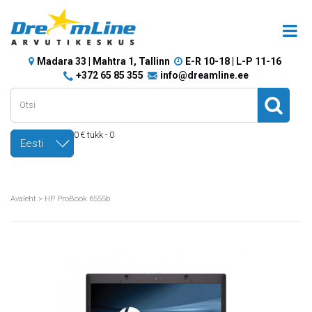
Madara 33 | Mahtra 1, Tallinn
E-R 10-18 | L-P 11-16
+372 65 85 355
info@dreamline.ee
0 € tükk - 0
Eesti
Avaleht
>
HP ProBook 6555b