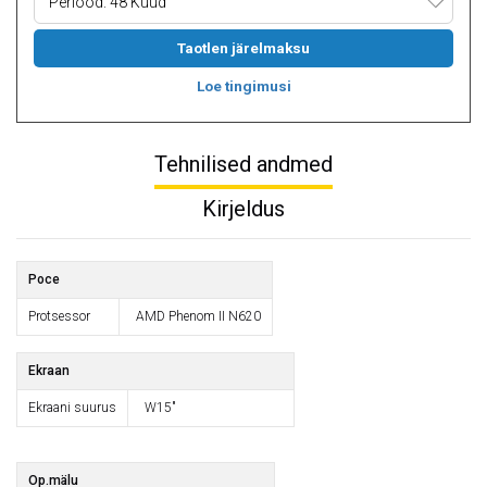
Periood: 48 Kuud
Taotlen järelmaksu
Loe tingimusi
Tehnilised andmed
Kirjeldus
Poce
Protsessor
AMD Phenom II N620
Ekraan
Ekraani suurus
W15"
Op.mälu