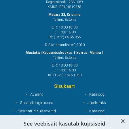
Registrikood: 12881069
KMKR: EE101819268
Madara 33, Kristiine
Tallinn, Estonia
E-R: 10:00-18:00
L: 11:00-16:00
Tel: (+372) 65 85 355
© Site “dreamline.ee”, 2020
Mustakivi Kaubanduskeskus 1 korrus. Mahtra 1
Tallinn, Estonia
E-R: 10:00-18:00
L: 11:00-16:00
Tel: (+372) 5626 1050
Sisukaart
Avaleht
Kataloog
Garantiitingimused
Järelmaks
Kasutatud sülearvutid
Kataloog
×
Meie firmast
Meie kliendid
See veebisait kasutab küpsiseid
Arvuti kokkupanek
Kasutustingimused