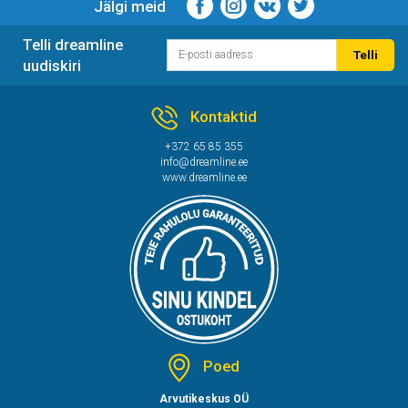
Jälgi meid
Telli dreamline
Telli
uudiskiri
Kontaktid
+372 65 85 355
info@dreamline.ee
www.dreamline.ee
Poed
Arvutikeskus OÜ