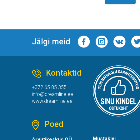
Jälgi meid
Kontaktid
+372 65 85 355
info@dreamline.ee
www.dreamline.ee
Poed
Mustakivi
Arvutikeskus OÜ