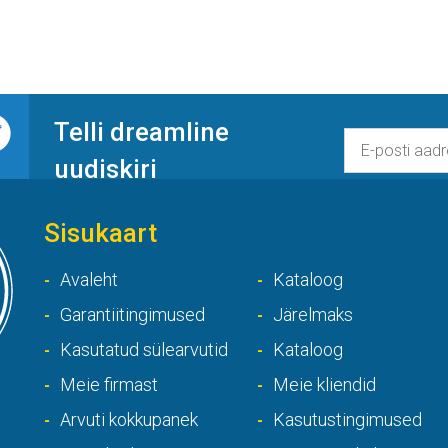
Telli dreamline
uudiskiri
Sisukaart
Avaleht
Kataloog
Garantiitingimused
Järelmaks
Kasutatud sülearvutid
Kataloog
Meie firmast
Meie kliendid
Arvuti kokkupanek
Kasutustingimused