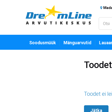
Madar
Soodusmüük
Mänguarvutid
Lauaar
Toodet 
Toodet ei le
Jätka