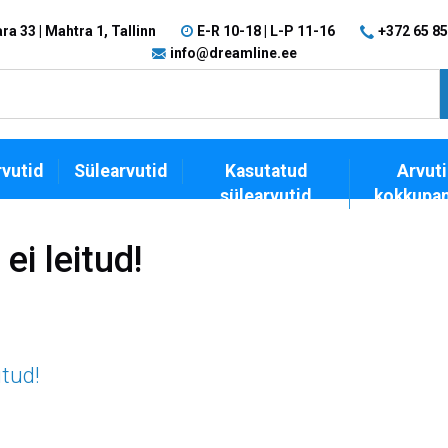
a 33 | Mahtra 1, Tallinn
E-R 10-18 | L-P 11-16
+372 65 85
info@dreamline.ee
vutid
Sülearvutid
Kasutatud
Arvuti
sülearvutid
kokkupa
ei leitud!
itud!