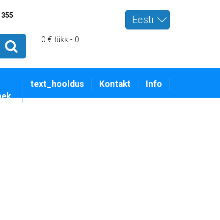
 355
Eesti
0 € tükk - 0
text_hooldus
Kontakt
Info
nek