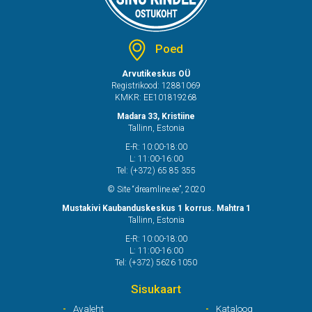
Poed
Arvutikeskus OÜ
Registrikood: 12881069
KMKR: EE101819268
Madara 33, Kristiine
Tallinn, Estonia
E-R: 10:00-18:00
L: 11:00-16:00
Tel: (+372) 65 85 355
© Site “dreamline.ee”, 2020
Mustakivi Kaubanduskeskus 1 korrus. Mahtra 1
Tallinn, Estonia
E-R: 10:00-18:00
L: 11:00-16:00
Tel: (+372) 5626 1050
Sisukaart
Avaleht
Kataloog