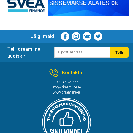
Jälgi meid
Telli dreamline
Telli
uudiskiri
Kontaktid
+372 65 85 355
info@dreamline.ee
www.dreamline.ee