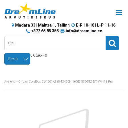
Madara 33 | Mahtra 1, Tallinn
E-R 10-18 | L-P 11-16
+372 65 85 355
info@dreamline.ee
0 € tükk - 0
Eesti
Avaleht
>
Chuwi CoreBox CWI601K2 i5-12450H 16GB SSD512 BT Win11 Pro