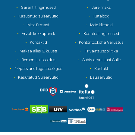
Garantiitingimused
Järelmaks
Kasutatud sülearvutid
Kataloog
Meie firmast
Meie kliendid
Arvuti kokkupanek
Kasutustingimused
Kontaktid
Kontoritöökoha Varustus
Maksa alles 3. kuust!
Privaatsuspoliitika
Remont ja Hooldus
Sobiv arvuti just Sulle
14-päevane tagastusõigus
Kontakt
Kasutatud Sülearvutid
Lauaarvutid