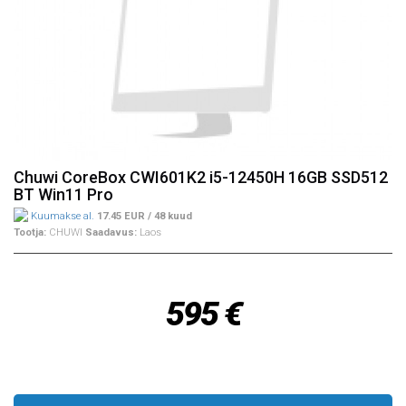
Chuwi CoreBox CWI601K2 i5-12450H 16GB SSD512
BT Win11 Pro
Kuumakse al.
17.45 EUR / 48 kuud
Tootja:
CHUWI
Saadavus:
Laos
595 €