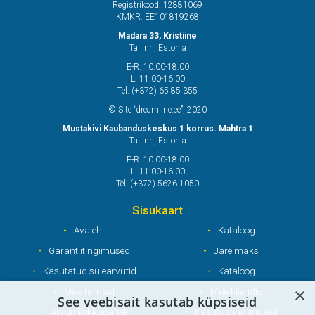
Registrikood: 12881069
KMKR: EE101819268
Madara 33, Kristiine
Tallinn, Estonia
E-R: 10:00-18:00
L: 11:00-16:00
Tel: (+372) 65 85 355
© Site “dreamline.ee”, 2020
Mustakivi Kaubanduskeskus 1 korrus. Mahtra 1
Tallinn, Estonia
E-R: 10:00-18:00
L: 11:00-16:00
Tel: (+372) 5626 1050
Sisukaart
Avaleht
Kataloog
Garantiitingimused
Järelmaks
Kasutatud sülearvutid
Kataloog
×
Meie firmast
Meie kliendid
See veebisait kasutab küpsiseid
Arvuti kokkupanek
Kasutustingimused