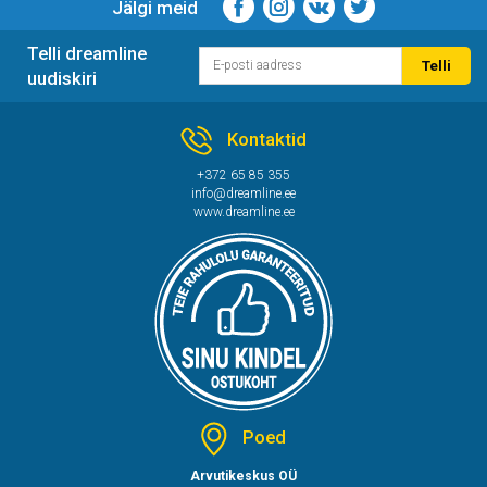
Jälgi meid
Telli dreamline
Telli
uudiskiri
Kontaktid
+372 65 85 355
info@dreamline.ee
www.dreamline.ee
Poed
Arvutikeskus OÜ