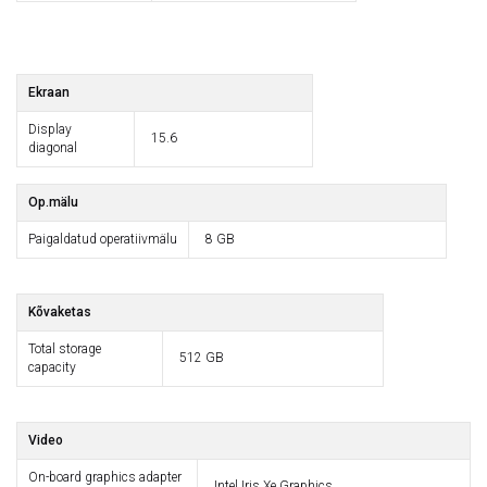
Ekraan
Display
15.6
diagonal
Op.mälu
Paigaldatud operatiivmälu
8 GB
Kõvaketas
Total storage
512 GB
capacity
Video
On-board graphics adapter
Intel Iris Xe Graphics