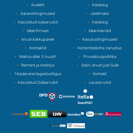
Avaleht
Kataloog
Garantiitingimused
Järelmaks
Kasutatud sülearvutid
Kataloog
Meie firmast
Meie kliendid
Arvuti kokkupanek
Kasutustingimused
Kontaktid
Kontoritöökoha Varustus
Maksa alles 3. kuust!
Privaatsuspoliitika
Remont ja Hooldus
Sobiv arvuti just Sulle
14-päevane tagastusõigus
Kontakt
Kasutatud Sülearvutid
Lauaarvutid