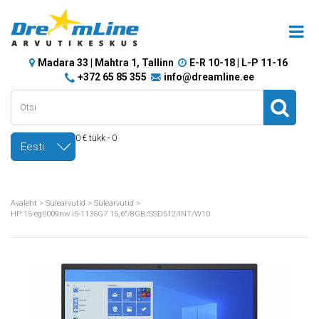
Madara 33 | Mahtra 1, Tallinn
E-R 10-18 | L-P 11-16
+372 65 85 355
info@dreamline.ee
0 € tükk - 0
Eesti
Avaleht
>
Sülearvutid
>
Sülearvutid
>
HP 15-eg0009nw i5-1135G7 15,6"/8GB/SSD512/INT/W10