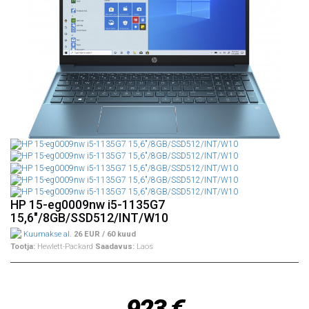
HP 15-eg0009nw i5-1135G7
15,6"/8GB/SSD512/INT/W10
Kuumakse al.
26 EUR / 60 kuud
Tootja:
Hewlett-Packard
Saadavus:
Laos
923 €