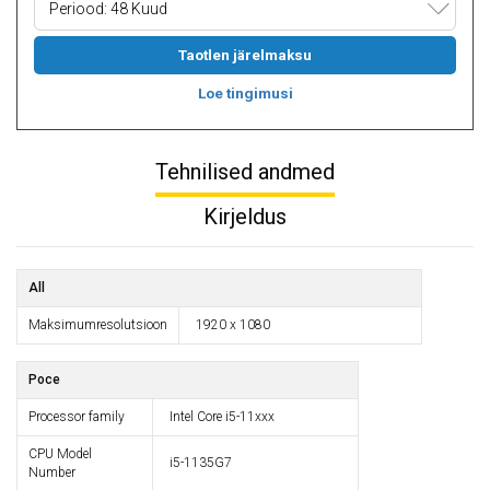
Periood: 48 Kuud
Taotlen järelmaksu
Loe tingimusi
Tehnilised andmed
Kirjeldus
All
Maksimumresolutsioon
1920 x 1080
Poce
Processor family
Intel Core i5-11xxx
CPU Model
i5-1135G7
Number