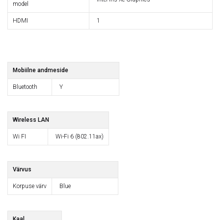
model
HDMI
1
Mobiilne andmeside
Bluetooth
Y
Wireless LAN
Wi FI
Wi-Fi 6 (802.11ax)
Värvus
Korpuse värv
Blue
Kaal