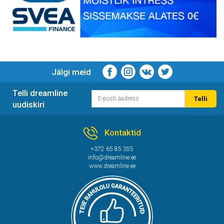
Jälgi meid
Telli dreamline
Telli
uudiskiri
Kontaktid
+372 65 85 355
info@dreamline.ee
www.dreamline.ee