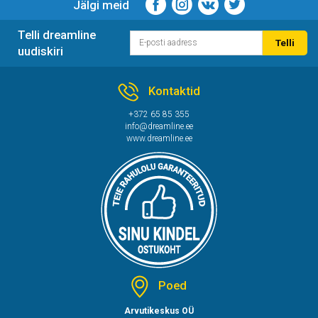
Jälgi meid
Telli dreamline
Telli
uudiskiri
Kontaktid
+372 65 85 355
info@dreamline.ee
www.dreamline.ee
Poed
Arvutikeskus OÜ