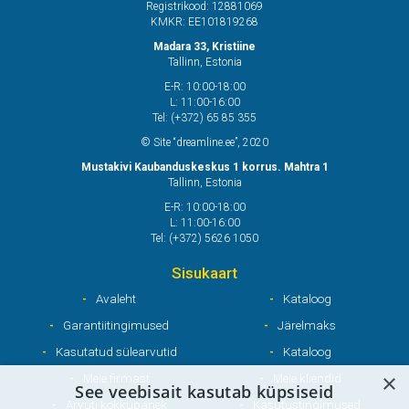
Registrikood: 12881069
KMKR: EE101819268
Madara 33, Kristiine
Tallinn, Estonia
E-R: 10:00-18:00
L: 11:00-16:00
Tel: (+372) 65 85 355
© Site “dreamline.ee”, 2020
Mustakivi Kaubanduskeskus 1 korrus. Mahtra 1
Tallinn, Estonia
E-R: 10:00-18:00
L: 11:00-16:00
Tel: (+372) 5626 1050
Sisukaart
Avaleht
Kataloog
Garantiitingimused
Järelmaks
Kasutatud sülearvutid
Kataloog
×
Meie firmast
Meie kliendid
See veebisait kasutab küpsiseid
Arvuti kokkupanek
Kasutustingimused